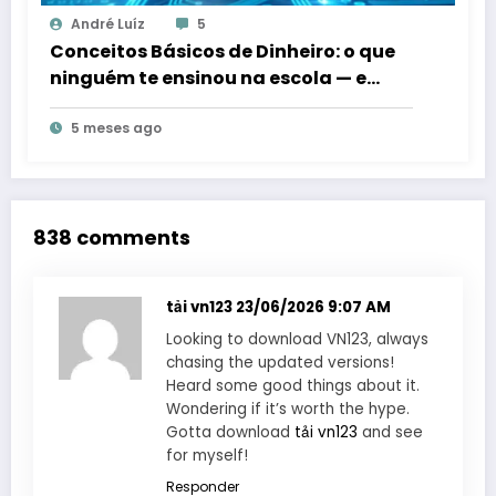
André Luíz
5
Conceitos Básicos de Dinheiro: o que
ninguém te ensinou na escola — e
como isso muda tudo
5 meses ago
838 comments
tải vn123
23/06/2026 9:07 AM
Looking to download VN123, always
chasing the updated versions!
Heard some good things about it.
Wondering if it’s worth the hype.
Gotta download
tải vn123
and see
for myself!
Responder