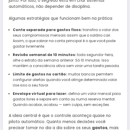
junto. Por isso, o segredo está em criar sistemas
automáticos, não depender de disciplina.
Algumas estratégias que funcionam bem na prática:
Conta separada para gastos fixos:
transfira o valor dos
seus compromissos mensais assim que o salário cair.
Assim, o que sobrar na conta principal é o que você pode
gastar livremente.
Revisão semanal de 10 minutos:
toda segunda-feira,
olhe o extrato da semana anterior. Só 10 minutos. Isso
mantém a consciência ativa sem virar uma tarefa pesada.
Limite de gastos no cartão:
muitos bancos permitem
configurar alertas quando você atinge determinado valor.
Use isso a seu favor.
Envelope virtual para lazer:
defina um valor mensal para
gastos livres e separe em conta ou numa reserva mental.
Quando acabar, acabou — sem culpa, sem exceções.
A ideia central é que o controle aconteça quase no
piloto automático. Quanto menos decisões você
precisar tomar no dia a dia sobre os seus
gastos
, mais