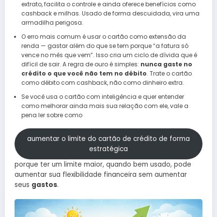
extrato, facilita o controle e ainda oferece benefícios como
cashback e milhas. Usado de forma descuidada, vira uma
armadilha perigosa.
O erro mais comum é usar o cartão como extensão da
renda — gastar além do que se tem porque “a fatura só
vence no mês que vem”. Isso cria um ciclo de dívida que é
difícil de sair. A regra de ouro é simples:
nunca gaste no
crédito o que você não tem no débito
. Trate o cartão
como débito com cashback, não como dinheiro extra.
Se você usa o cartão com inteligência e quer entender
como melhorar ainda mais sua relação com ele, vale a
pena ler sobre como
aumentar o limite do cartão de crédito de forma
estratégica
porque ter um limite maior, quando bem usado, pode
aumentar sua flexibilidade financeira sem aumentar
seus
gastos
.