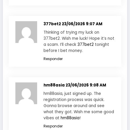
377bet2
23/06/2026 9:07 AM
Thinking of trying my luck on
377bet2. Wish me luck! Hope it’s not
a scam. I’ll check
377bet2
tonight
before I bet money.
Responder
hm88asia
23/06/2026 9:08 AM
hm88asia, just signed up. The
registration process was quick.
Gonna browse around and see
what they got. Wish me some good
vibes at
hm88asia
!
Responder