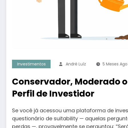
Investimentos
André Luíz
5 Meses Ago
Conservador, Moderado o
Perfil de Investidor
Se você já acessou uma plataforma de inve
questionário de suitability — aquelas pergunt
perdas —, provavelmente se perguntou: “Se