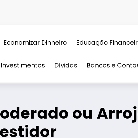
Economizar Dinheiro
Educação Financei
Investimentos
Dívidas
Bancos e Contas
Investimentos
Conservador, Moderado ou Ar
oderado ou Arro
vestidor