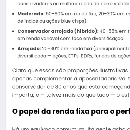
conservadores ou multimercado de baixa volatili
Moderado:
50–60% em renda fixa, 20–30% em mul
de índice ou ações blue chips).
Conservador arrojado (híbrido):
40–55% em re
em renda variável com foco em diversificação.
Arrojado:
20–30% em renda fixa (principalmente 
diversificada — ações, ETFs, BDRs, fundos de açõe
Claro que essas são proporções ilustrativa
apenas complementar a aposentadoria vai t
conservador de 30 anos que está começando 
importa, e — talvez mais do que tudo — o est
O papel da renda fixa para o perf
Há um equívoco comum: muita gente acha que