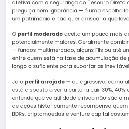
afetiva com a segurança do Tesouro Direto 
preguiça nem ignorância — é uma escolha le
um patrimônio e não quer arriscar o que le
O
perfil moderado
aceita um pouco mais de 
potencialmente maiores. Geralmente combina
— fundos multimercado, alguns FIIs ou até u
entre quem está na fase de acumulação de 
longo o suficiente para suportar as inevitá
Já o
perfil arrojado
— ou agressivo, como a
está disposto a ver a carteira cair 30%, 40% 
entende que volatilidade e risco não são a
de ações historicamente recompensa quem ag
BDRs, criptomoedas e venture capital costum