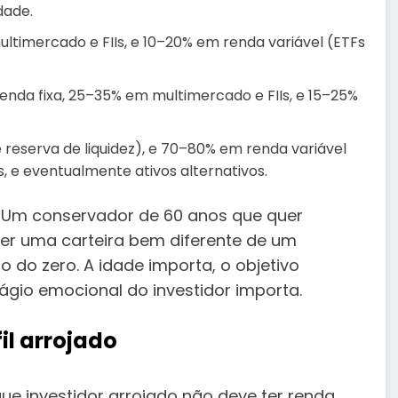
dade.
timercado e FIIs, e 10–20% em renda variável (ETFs
nda fixa, 25–35% em multimercado e FIIs, e 15–25%
reserva de liquidez), e 70–80% em renda variável
s, e eventualmente ativos alternativos.
s. Um conservador de 60 anos que quer
er uma carteira bem diferente de um
do zero. A idade importa, o objetivo
ágio emocional do investidor importa.
il arrojado
 investidor arrojado não deve ter renda