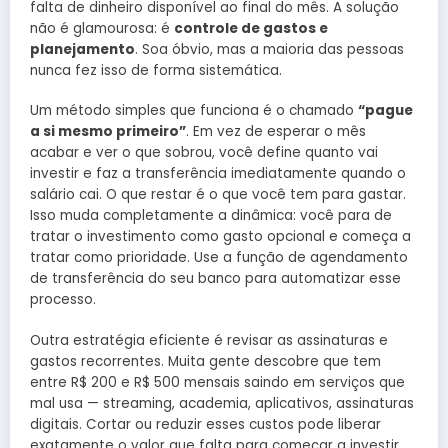
falta de dinheiro disponível ao final do mês. A solução
não é glamourosa: é
controle de gastos e
planejamento
. Soa óbvio, mas a maioria das pessoas
nunca fez isso de forma sistemática.
Um método simples que funciona é o chamado
“pague
a si mesmo primeiro”
. Em vez de esperar o mês
acabar e ver o que sobrou, você define quanto vai
investir e faz a transferência imediatamente quando o
salário cai. O que restar é o que você tem para gastar.
Isso muda completamente a dinâmica: você para de
tratar o investimento como gasto opcional e começa a
tratar como prioridade. Use a função de agendamento
de transferência do seu banco para automatizar esse
processo.
Outra estratégia eficiente é revisar as assinaturas e
gastos recorrentes. Muita gente descobre que tem
entre R$ 200 e R$ 500 mensais saindo em serviços que
mal usa — streaming, academia, aplicativos, assinaturas
digitais. Cortar ou reduzir esses custos pode liberar
exatamente o valor que falta para começar a investir